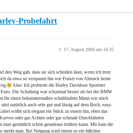
rley-Probefahrt
1
17. August 2004 um 16:35
uf den Weg gab, dass sie sich scheiden lässt, wenn ich trotz
 ich da etwa so verspannt hin wie Franzi von Almsick heute
weg.
Also: Ich probierte die Harley Davidson Sportster
 Euro. Die Schaltung war schonmal besser als bei der BMW
elbst für einen bekanntermaßen schaltfaulem Mann wie mich
sitzt natürlich auch sehr gut und lässig auf dem Bock, easy-
Gabel wölbt sich elegant ein Stück zu einem hin, eben das
 Kurven oder gar Achten oder gar schmale Durchfahrten
em man gemütlich schön geradeaus trullern kann. Mir kam die
das merkt man. Bei Neigung wird einem so ein bißchen