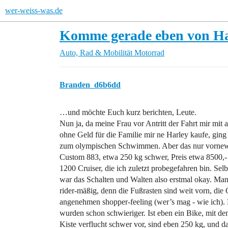
wer-weiss-was.de
Komme gerade eben von Ha
Auto, Rad & Mobilität
Motorrad
Branden_d6b6dd
…und möchte Euch kurz berichten, Leute.
Nun ja, da meine Frau vor Antritt der Fahrt mir mit a
ohne Geld für die Familie mir ne Harley kaufe, ging
zum olympischen Schwimmen. Aber das nur vorne
Custom 883, etwa 250 kg schwer, Preis etwa 8500,-
1200 Cruiser, die ich zuletzt probegefahren bin. S
war das Schalten und Walten also erstmal okay. Man 
rider-mäßig, denn die Fußrasten sind weit vorn, die 
angenehmen shopper-feeling (wer’s mag - wie ich).
wurden schon schwieriger. Ist eben ein Bike, mit d
Kiste verflucht schwer vor, sind eben 250 kg, und 