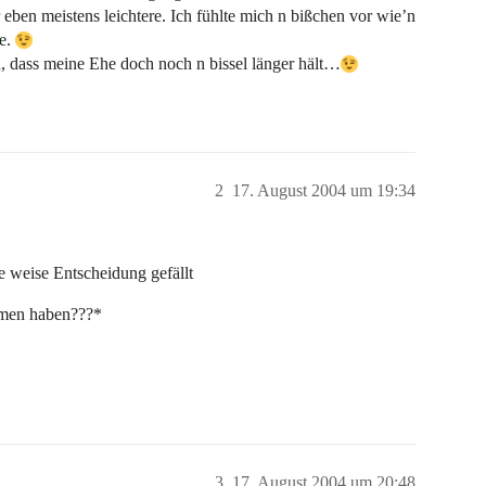
 eben meistens leichtere. Ich fühlte mich n bißchen vor wie’n
ne.
en, dass meine Ehe doch noch n bissel länger hält…
2
17. August 2004 um 19:34
ne weise Entscheidung gefällt
ommen haben???*
3
17. August 2004 um 20:48