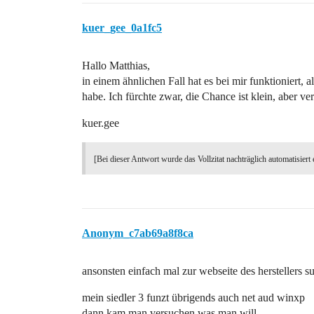
kuer_gee_0a1fc5
Hallo Matthias,
in einem ähnlichen Fall hat es bei mir funktioniert
habe. Ich fürchte zwar, die Chance ist klein, aber ve
kuer.gee
[Bei dieser Antwort wurde das Vollzitat nachträglich automatisiert 
Anonym_c7ab69a8f8ca
ansonsten einfach mal zur webseite des herstellers s
mein siedler 3 funzt übrigends auch net aud winxp
dann kam man versuchen was man will