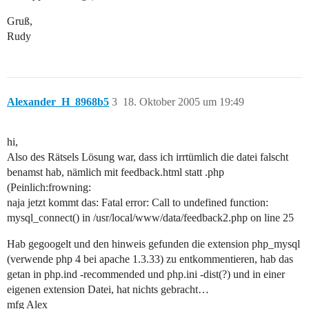
Gruß,
Rudy
Alexander_H_8968b5
3
18. Oktober 2005 um 19:49
hi,
Also des Rätsels Lösung war, dass ich irrtümlich die datei falscht
benamst hab, nämlich mit feedback.html statt .php
(Peinlich:frowning:
naja jetzt kommt das: Fatal error: Call to undefined function:
mysql_connect() in /usr/local/www/data/feedback2.php on line 25
Hab gegoogelt und den hinweis gefunden die extension php_mysql
(verwende php 4 bei apache 1.3.33) zu entkommentieren, hab das
getan in php.ind -recommended und php.ini -dist(?) und in einer
eigenen extension Datei, hat nichts gebracht…
mfg Alex