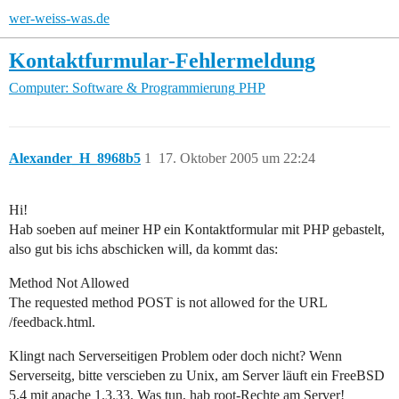
wer-weiss-was.de
Kontaktfurmular-Fehlermeldung
Computer: Software & Programmierung
PHP
Alexander_H_8968b5
1
17. Oktober 2005 um 22:24
Hi!
Hab soeben auf meiner HP ein Kontaktformular mit PHP gebastelt,
also gut bis ichs abschicken will, da kommt das:
Method Not Allowed
The requested method POST is not allowed for the URL
/feedback.html.
Klingt nach Serverseitigen Problem oder doch nicht? Wenn
Serverseitg, bitte verscieben zu Unix, am Server läuft ein FreeBSD
5.4 mit apache 1.3.33. Was tun, hab root-Rechte am Server!