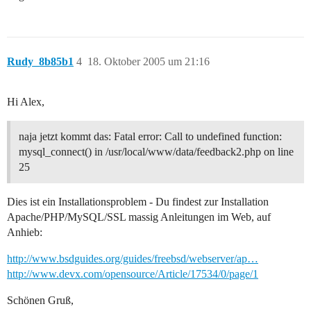
Rudy_8b85b1
4
18. Oktober 2005 um 21:16
Hi Alex,
naja jetzt kommt das: Fatal error: Call to undefined function:
mysql_connect() in /usr/local/www/data/feedback2.php on line
25
Dies ist ein Installationsproblem - Du findest zur Installation
Apache/PHP/MySQL/SSL massig Anleitungen im Web, auf
Anhieb:
http://www.bsdguides.org/guides/freebsd/webserver/ap…
http://www.devx.com/opensource/Article/17534/0/page/1
Schönen Gruß,