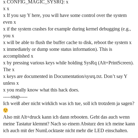
x CONFIG_MAGIC_SYSRQ: x
x x
x If you say Y here, you will have some control over the system
even x
x if the system crashes for example during kernel debugging (e.g.,
you x
x will be able to flush the buffer cache to disk, reboot the system x
x immediately or dump some status information). This is
accomplished x
x by pressing various keys while holding SysRq (Alt+PrintScreen).
The x
x keys are documented in Documentation/sysrq.txt. Don’t say Y
unless x
x you really know what this hack does.
-----snap-----
Ich weiß aber nicht wirklich was ich tue, soll ich trotzdem ja sagen?
Also mit Alt+druck kann ich dann rebooten. Geht das auch wenn
meine Tastatur klemmt? Nach so einem Absturz den ich meine kann
ich auch mit der NumLocktaste nicht mehr die LED einschalten.