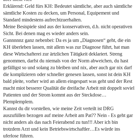
Erklärend: Geld fürs KH: Bedeutet sämtliche, aber auch sämtliche
sämtliche Kosten zu decken, um Personal, Equipement und
Standard mindestens aufrechtzuerhalten.
Meine Besispiele sind aus der konservativen, d.h. nicht operativen
Sicht. Bei denen mag es wieder anders sein.
Gannnnnz ganz nebenbei: Da es ja um „Diagnosen“ geht, die ein
KH überleben lassen, mit allem was zur Diagnose führt, hat man
diese Wirtschafterei zur ärtzlichen Tätigkeit deklariert. Streng
genommen, darfst du niemals von der Norm abweichen, du hast
gefälligst so und solang zu bleiben und nix, aber auch gar nix darf
die komplizieren oder schneller genesen lassen, sonst ist dein KH
bald pleite, vorher wird an allem eingespart was geht und der Rest
macht miot besserer Qualität die dreifache Arbeit mit doppelt soviel
Patienten und der Strom kommt aus der Steckdose…
Plemplemplem.
Kannst du dir vorstellen, wie meine Zeit verteilt ist DRG
auszufüllen bezogen auf meine Arbeit am Pat?? Nein - Es geht gar
nicht anders als das nach Feierabend zu tun!!! Aber ich bin
trotzdem Arzt und kein Betriebswirtschaftler…Es würde ins
uferlose führen.