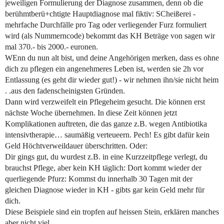
jeweiligen Formulierung der Diagnose zusammen, denn ob die
berühmtberü+chtigte Hauptdiagnose mal fiktiv: SCheißerei -
mehrfache Durchfälle pro Tag oder verliegender Furz formuliert
wird (als Nummerncode) bekommt das KH Beträge von sagen wir
mal 370.- bis 2000.- euronen.
WEnn du nun alt bist, und deine Angehörigen merken, dass es ohne
dich zu pflegen ein angenehmeres Leben ist, werden sie 2h vor
Entlassung (es geht dir wieder gut!) - wir nehmen ihn/sie nicht heim
. .aus den fadenscheinigsten Gründen.
Dann wird verzweifelt ein Pflegeheim gesucht. Die können erst
nächste Woche übernehmen. In diese Zeit können jetzt
Komplikationen auftreten, die das ganze z.B. wegen Antibiotika
intensivtherapie… saumäßig verteueern. Pech! Es gibt dafür kein
Geld Höchtverweildauer überschritten. Oder:
Dir gings gut, du wurdest z.B. in eine Kurzzeitpflege verlegt, du
brauchst Pflege, aber kein KH täglich: Dort kommt wieder der
querliegende Pfurz: Kommst du innerhalb 30 Tagen mit der
gleichen Diagnose wieder in KH - gibts gar kein Geld mehr für
dich.
Diese Beispiele sind ein tropfen auf heissen Stein, erklären manches
aber nicht viel.