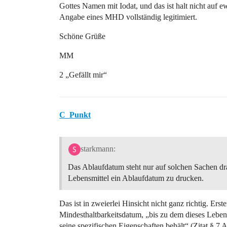
Gottes Namen mit Iodat, und das ist halt nicht auf ewi
Angabe eines MHD vollständig legitimiert.
Schöne Grüße
MM
2 „Gefällt mir“
C_Punkt
starkmann:
Das Ablaufdatum steht nur auf solchen Sachen drau
Lebensmittel ein Ablaufdatum zu drucken.
Das ist in zweierlei Hinsicht nicht ganz richtig. Ers
Mindesthaltbarkeitsdatum, „bis zu dem dieses Leb
seine spezifischen Eigenschaften behält“ (Zitat § 