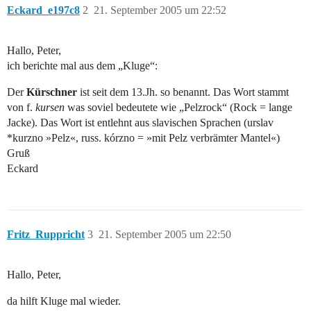
Eckard_e197c8
2
21. September 2005 um 22:52
Hallo, Peter,
ich berichte mal aus dem „Kluge“:
Der
Kürschner
ist seit dem 13.Jh. so benannt. Das Wort stammt
von f.
kursen
was soviel bedeutete wie „Pelzrock“ (Rock = lange
Jacke). Das Wort ist entlehnt aus slavischen Sprachen (urslav
*kurzno »Pelz«, russ. kórzno = »mit Pelz verbrämter Mantel«)
Gruß
Eckard
Fritz_Ruppricht
3
21. September 2005 um 22:50
Hallo, Peter,
da hilft Kluge mal wieder.