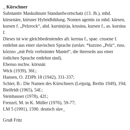
_
Kürschner
Substantiv Maskulinum Standardwortschatz (13. Jh.), mhd.
kürsenäre, kürsner Hybridbildung. Nomen agentis zu mhd. kürsen,
kursen f. „Pelzrock“, ahd. kursin(n)a, krusina, kursen f., as. kursina
f.
Dieses ist wie gleichbedeutendes afr. kersna f., spae. crusene f.
entlehnt aus einer slavischen Sprache (urslav. *kurzno „Pelz“, russ.
kórzno „mit Pelz verbrämter Mantel“, die ihrerseits aus einer
östlichen Sprache entlehnt sind).
Ebenso nschw. körsnär.
Wick (1939), 36f.;
Hansen, O. ZDPh 18 (1942), 331-337;
Schier, B.: Die Namen des Kürschners (Leipzig, Berlin 1949), 194;
Bielfeldt (1965), 54f.;
Steinhauser (1978), 42f.;
Frenzel, M. in K. Müller (1976), 59-77;
LM 5 (1991), 1590. deutsch slav_
Gruß Fritz