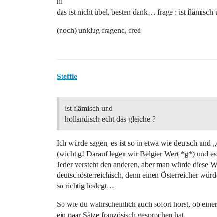
hi
das ist nicht übel, besten dank… frage : ist flämisch
(noch) unklug fragend, fred
Steffie
ist flämisch und
hollandisch echt das gleiche ?
Ich würde sagen, es ist so in etwa wie deutsch und „
(wichtig! Darauf legen wir Belgier Wert *g*) und es 
Jeder versteht den anderen, aber man würde diese Wor
deutschösterreichisch, denn einen Österreicher wür
so richtig loslegt…
So wie du wahrscheinlich auch sofort hörst, ob ein
ein paar Sätze französisch gesprochen hat.