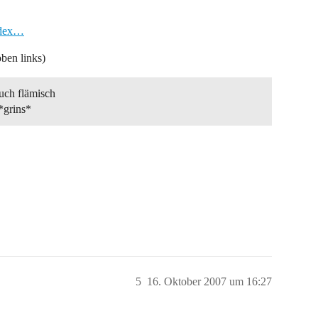
ndex…
oben links)
auch flämisch
*grins*
5
16. Oktober 2007 um 16:27