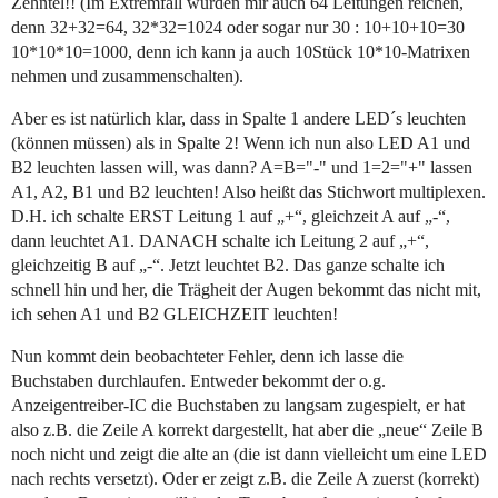
Zehntel!! (Im Extremfall würden mir auch 64 Leitungen reichen,
denn 32+32=64, 32*32=1024 oder sogar nur 30 : 10+10+10=30
10*10*10=1000, denn ich kann ja auch 10Stück 10*10-Matrixen
nehmen und zusammenschalten).
Aber es ist natürlich klar, dass in Spalte 1 andere LED´s leuchten
(können müssen) als in Spalte 2! Wenn ich nun also LED A1 und
B2 leuchten lassen will, was dann? A=B="-" und 1=2="+" lassen
A1, A2, B1 und B2 leuchten! Also heißt das Stichwort multiplexen.
D.H. ich schalte ERST Leitung 1 auf „+“, gleichzeit A auf „-“,
dann leuchtet A1. DANACH schalte ich Leitung 2 auf „+“,
gleichzeitig B auf „-“. Jetzt leuchtet B2. Das ganze schalte ich
schnell hin und her, die Trägheit der Augen bekommt das nicht mit,
ich sehen A1 und B2 GLEICHZEIT leuchten!
Nun kommt dein beobachteter Fehler, denn ich lasse die
Buchstaben durchlaufen. Entweder bekommt der o.g.
Anzeigentreiber-IC die Buchstaben zu langsam zugespielt, er hat
also z.B. die Zeile A korrekt dargestellt, hat aber die „neue“ Zeile B
noch nicht und zeigt die alte an (die ist dann vielleicht um eine LED
nach rechts versetzt). Oder er zeigt z.B. die Zeile A zuerst (korrekt)