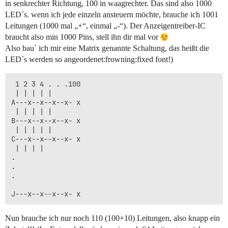
in senkrechter Richtung, 100 in waagrechter. Das sind also 1000
LED´s. wenn ich jede einzeln ansteuern möchte, brauche ich 1001
Leitungen (1000 mal „+“, einmal „-“). Der Anzeigentreiber-IC
braucht also min 1000 Pins, stell ihn dir mal vor
Also bau´ ich mir eine Matrix genannte Schaltung, das heißt die
LED´s werden so angeordenet:frowning:fixed font!)
 1 2 3 4 . . .100

 | | | | |

A---x--x--x--x- x

 | | | | |

B---x--x--x--x- x

 | | | | |

C---x--x--x--x- x

 | | | |

.

.

.

Nun brauche ich nur noch 110 (100+10) Leitungen, also knapp ein