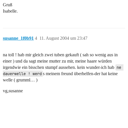
Gruß
Isabelle.
susanne_1f0b91
4
11. August 2004 um 23:47
na toll ! hab mir gleich zwei tuben gekauft ( sah so wenig aus in
einer ) und da sagt meine mutter zu mir, meine haare würden
irgendwie ein bisschen stumpf aussehen. kein wunder-ich hab
ne 
dauerwelle ! werd
s meinem freund überhelfen-der hat keine
welle ( grumml… )
vg,susanne