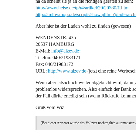
na da scheint sie ja an die richtigen geraten zu sein:
http://www.heise.de/tp/r4/artikel/20/20780/1.html
http://archiv.mopo.de/scripts/show.phtml?pfad=/arc
Aber hier ist der Laden wohl zu finden (gewesen)
WENDENSTR. 435
20537 HAMBURG
E-Mail:
info@alzev.de
Telefon: 040/21983171
Fax: 040/21983172
URL:
http://www.alzev.de
(jetzt eine reine Werbesei
Wenn aber tatsächlich weiter abgebucht wird, dann g
problemlos widersprechen. Also einfach der Bank sch
der Fall dürfte erledigt sein (wenn Rückrufe kommen,
Gruß vom Wiz
[Bei dieser Antwort wurde das Vollzitat nachträglich automatisiert 