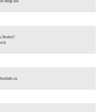
m steigt auf
 zu Boden?
noch
benfalls zu