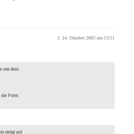
3
24. Oktober 2005 um 13:51
le mit dem
h die Form
m steigt auf