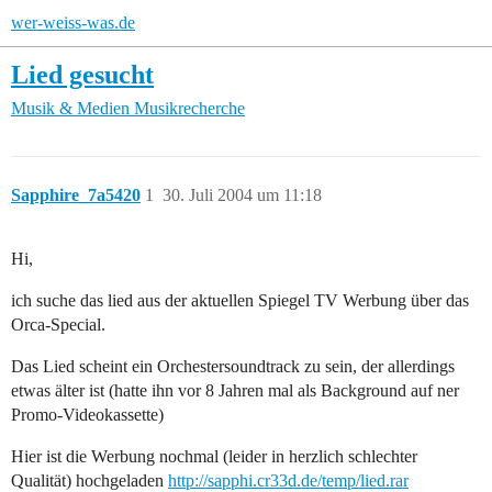
wer-weiss-was.de
Lied gesucht
Musik & Medien
Musikrecherche
Sapphire_7a5420
1
30. Juli 2004 um 11:18
Hi,
ich suche das lied aus der aktuellen Spiegel TV Werbung über das
Orca-Special.
Das Lied scheint ein Orchestersoundtrack zu sein, der allerdings
etwas älter ist (hatte ihn vor 8 Jahren mal als Background auf ner
Promo-Videokassette)
Hier ist die Werbung nochmal (leider in herzlich schlechter
Qualität) hochgeladen
http://sapphi.cr33d.de/temp/lied.rar