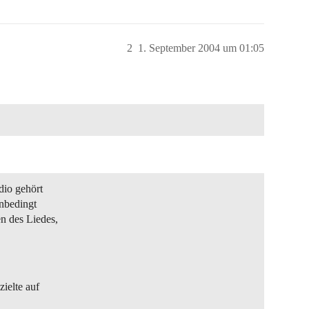
2
1. September 2004 um 01:05
dio gehört
unbedingt
n des Liedes,
ielte auf