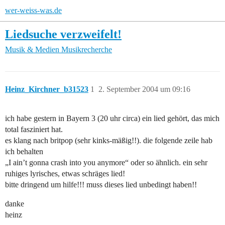
wer-weiss-was.de
Liedsuche verzweifelt!
Musik & Medien
Musikrecherche
Heinz_Kirchner_b31523
1
2. September 2004 um 09:16
ich habe gestern in Bayern 3 (20 uhr circa) ein lied gehört, das mich
total fasziniert hat.
es klang nach britpop (sehr kinks-mäßig!!). die folgende zeile hab
ich behalten
„I ain’t gonna crash into you anymore“ oder so ähnlich. ein sehr
ruhiges lyrisches, etwas schräges lied!
bitte dringend um hilfe!!! muss dieses lied unbedingt haben!!
danke
heinz