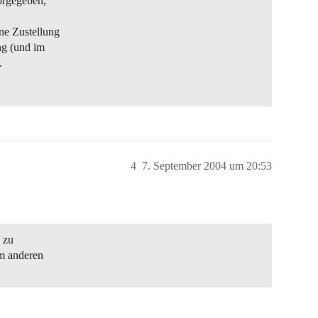
orgegeben,
ne Zustellung
ng (und im
.
4
7. September 2004 um 20:53
 zu
em anderen