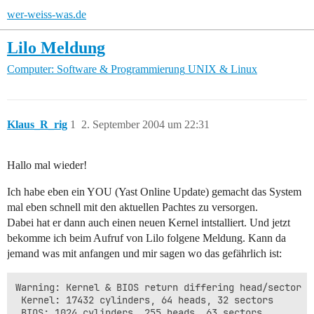
wer-weiss-was.de
Lilo Meldung
Computer: Software & Programmierung
UNIX & Linux
Klaus_R_rig
1
2. September 2004 um 22:31
Hallo mal wieder!
Ich habe eben ein YOU (Yast Online Update) gemacht das System
mal eben schnell mit den aktuellen Pachtes zu versorgen.
Dabei hat er dann auch einen neuen Kernel intstalliert. Und jetzt
bekomme ich beim Aufruf von Lilo folgene Meldung. Kann da
jemand was mit anfangen und mir sagen wo das gefährlich ist:
Warning: Kernel & BIOS return differing head/sector g
 Kernel: 17432 cylinders, 64 heads, 32 sectors

 BIOS: 1024 cylinders, 255 heads, 63 sectors
