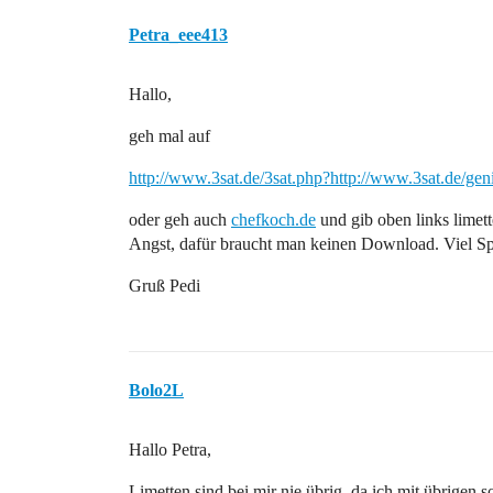
Petra_eee413
Hallo,
geh mal auf
http://www.3sat.de/3sat.php?http://www.3sat.de/ge
oder geh auch
chefkoch.de
und gib oben links limet
Angst, dafür braucht man keinen Download. Viel Sp
Gruß Pedi
Bolo2L
Hallo Petra,
Limetten sind bei mir nie übrig, da ich mit übrigen 