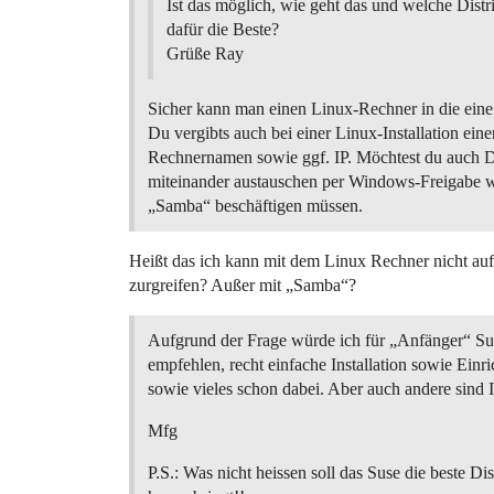
Ist das möglich, wie geht das und welche Distri
dafür die Beste?
Grüße Ray
Sicher kann man einen Linux-Rechner in die ei
Du vergibts auch bei einer Linux-Installation eine
Rechnernamen sowie ggf. IP. Möchtest du auch D
miteinander austauschen per Windows-Freigabe wi
„Samba“ beschäftigen müssen.
Heißt das ich kann mit dem Linux Rechner nicht au
zurgreifen? Außer mit „Samba“?
Aufgrund der Frage würde ich für „Anfänger“ S
empfehlen, recht einfache Installation sowie Einr
sowie vieles schon dabei. Aber auch andere sind I
Mfg
P.S.: Was nicht heissen soll das Suse die beste Dis