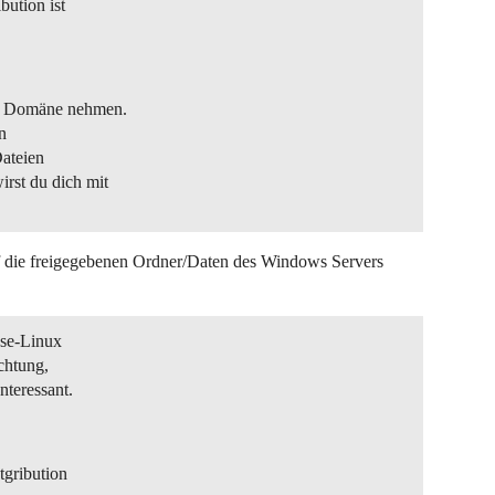
bution ist
ne Domäne nehmen.
n
ateien
rst du dich mit
f die freigegebenen Ordner/Daten des Windows Servers
use-Linux
ichtung,
nteressant.
tgribution