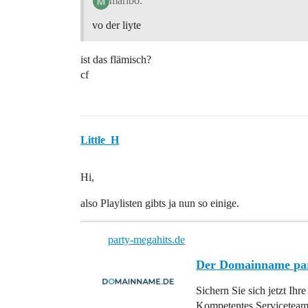
maribo:
vo der liyte
ist das flämisch?
cf
Little_H
Hi,
also Playlisten gibts ja nun so einige.
party-megahits.de
Der Domainname par
Sichern Sie sich jetzt 
Kompetentes Servicetea