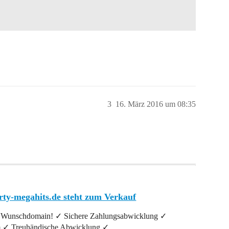
3
16. März 2016 um 08:35
ty-megahits.de steht zum Verkauf
Ihre Wunschdomain! ✓ Sichere Zahlungsabwicklung ✓
m ✓ Treuhändische Abwicklung ✓