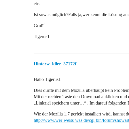
etc.
Ist sowas möglich?Falls ja,wer kennt die Lösung au
Gruß´
Tigerus1
Hinterw_ldler_37172f
Hallo Tigerus1
Dies dürfte mit dem Mozilla überhaupt kein Problem
Mit der rechten Taste den Download anklicken und 
„Linkziel speichern unter…“ . Im darauf folgenden D
Wie der Mozilla 1.7 perfekt installiert wird, kannst d
http://www.wer-weiss-was.de/cgi-bin/forum/showar