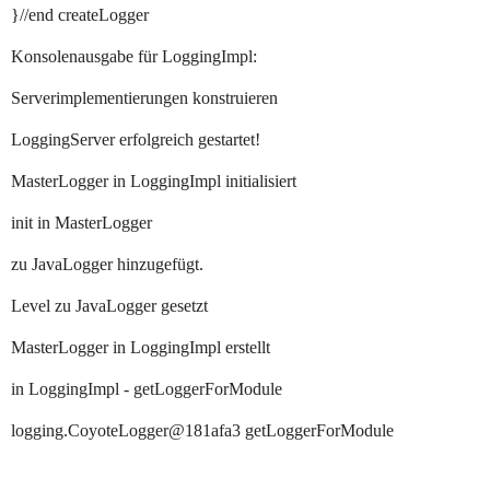
}//end createLogger
Konsolenausgabe für LoggingImpl:
Serverimplementierungen konstruieren
LoggingServer erfolgreich gestartet!
MasterLogger in LoggingImpl initialisiert
init in MasterLogger
zu JavaLogger hinzugefügt.
Level zu JavaLogger gesetzt
MasterLogger in LoggingImpl erstellt
in LoggingImpl - getLoggerForModule
logging.CoyoteLogger@181afa3 getLoggerForModule