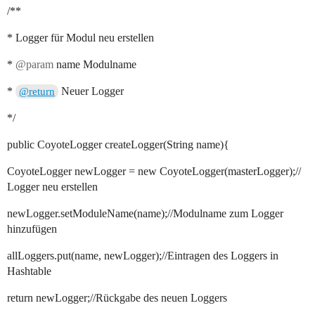
/**
* Logger für Modul neu erstellen
*
@param
name Modulname
*
Neuer Logger
@return
*/
public CoyoteLogger createLogger(String name){
CoyoteLogger newLogger = new CoyoteLogger(masterLogger);//
Logger neu erstellen
newLogger.setModuleName(name);//Modulname zum Logger
hinzufügen
allLoggers.put(name, newLogger);//Eintragen des Loggers in
Hashtable
return newLogger;//Rückgabe des neuen Loggers