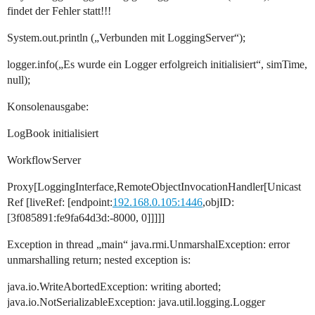
findet der Fehler statt!!!
System.out.println („Verbunden mit LoggingServer“);
logger.info(„Es wurde ein Logger erfolgreich initialisiert“, simTime,
null);
Konsolenausgabe:
LogBook initialisiert
WorkflowServer
Proxy[LoggingInterface,RemoteObjectInvocationHandler[Unicast
Ref [liveRef: [endpoint:
192.168.0.105:1446
,objID:
[3f085891:fe9fa64d3d:-8000, 0]]]]]
Exception in thread „main“ java.rmi.UnmarshalException: error
unmarshalling return; nested exception is:
java.io.WriteAbortedException: writing aborted;
java.io.NotSerializableException: java.util.logging.Logger