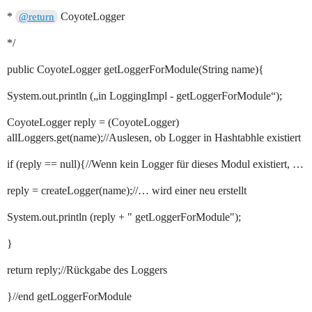
*
CoyoteLogger
@return
*/
public CoyoteLogger getLoggerForModule(String name){
System.out.println („in LoggingImpl - getLoggerForModule“);
CoyoteLogger reply = (CoyoteLogger)
allLoggers.get(name);//Auslesen, ob Logger in Hashtabhle existiert
if (reply == null){//Wenn kein Logger für dieses Modul existiert, …
reply = createLogger(name);//… wird einer neu erstellt
System.out.println (reply + " getLoggerForModule");
}
return reply;//Rückgabe des Loggers
}//end getLoggerForModule