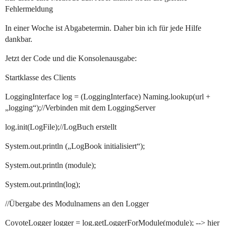
Fehlermeldung
In einer Woche ist Abgabetermin. Daher bin ich für jede Hilfe
dankbar.
Jetzt der Code und die Konsolenausgabe:
Startklasse des Clients
LoggingInterface log = (LoggingInterface) Naming.lookup(url +
„logging“);//Verbinden mit dem LoggingServer
log.init(LogFile);//LogBuch erstellt
System.out.println („LogBook initialisiert“);
System.out.println (module);
System.out.println(log);
//Übergabe des Modulnamens an den Logger
CoyoteLogger logger = log.getLoggerForModule(module); --> hier