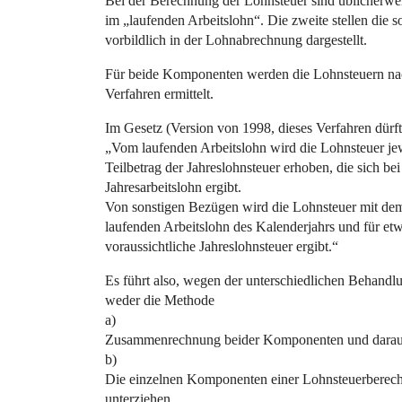
Bei der Berechnung der Lohnsteuer sind üblicherwe
im „laufenden Arbeitslohn“. Die zweite stellen die 
vorbildlich in der Lohnabrechnung dargestellt.
Für beide Komponenten werden die Lohnsteuern nac
Verfahren ermittelt.
Im Gesetz (Version von 1998, dieses Verfahren dürfte
„Vom laufenden Arbeitslohn wird die Lohnsteuer je
Teilbetrag der Jahreslohnsteuer erhoben, die sich b
Jahresarbeitslohn ergibt.
Von sonstigen Bezügen wird die Lohnsteuer mit dem
laufenden Arbeitslohn des Kalenderjahrs und für etw
voraussichtliche Jahreslohnsteuer ergibt.“
Es führt also, wegen der unterschiedlichen Behan
weder die Methode
a)
Zusammenrechnung beider Komponenten und darauf
b)
Die einzelnen Komponenten einer Lohnsteuerberech
unterziehen