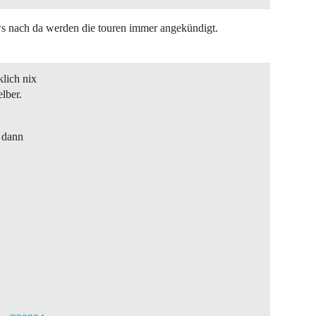
s nach da werden die touren immer angekündigt.
klich nix
lber.
, dann