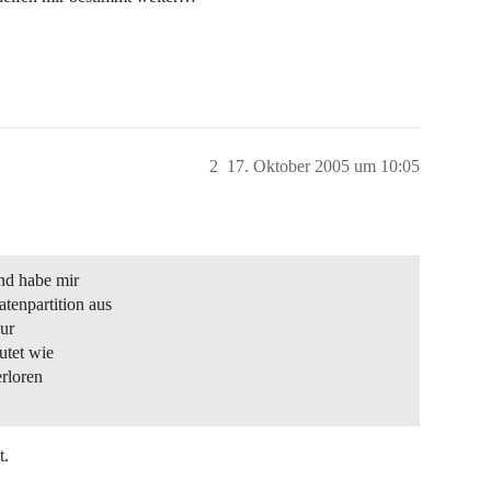
2
17. Oktober 2005 um 10:05
und habe mir
enpartition aus
ur
utet wie
erloren
t.