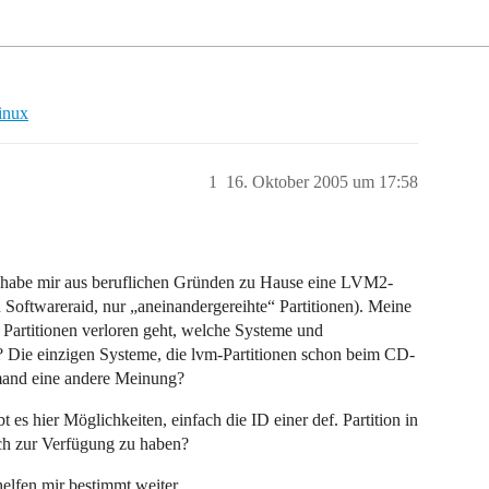
inux
1
16. Oktober 2005 um 17:58
nd habe mir aus beruflichen Gründen zu Hause eine LVM2-
Softwareraid, nur „aneinandergereihte“ Partitionen). Meine
r Partitionen verloren geht, welche Systeme und
en? Die einzigen Systeme, die lvm-Partitionen schon beim CD-
mand eine andere Meinung?
t es hier Möglichkeiten, einfach die ID einer def. Partition in
och zur Verfügung zu haben?
elfen mir bestimmt weiter…