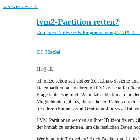
wer-weiss-was.de
lvm2-Partition retten?
Computer: Software & Programmierung
UNIX & L
CJ_MatSel
Hi
@all
,
ich nutze schon seit einiger Zeit Linux-Systeme u
Datenpartition aus mehreren HDDs geschaffen (kein 
Frage lautet wie folgt: Wenn tatsächlich mal eine de
Möglichkeiten gibt es, die restlichen Daten zu rett
Start lesen können, sind Gentoo und Suse… Hat je
LVM-Partitionen werden an Ihrer ID identifiziert, gib
der lvmtab zu entfernen, um die restlichen Daten n
Wer kann mir Tips geben? Auch Bücher und Links h