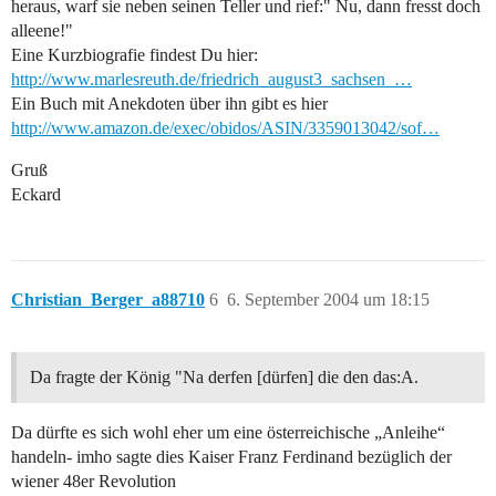
heraus, warf sie neben seinen Teller und rief:" Nu, dann fresst doch
alleene!"
Eine Kurzbiografie findest Du hier:
http://www.marlesreuth.de/friedrich_august3_sachsen_…
Ein Buch mit Anekdoten über ihn gibt es hier
http://www.amazon.de/exec/obidos/ASIN/3359013042/sof…
Gruß
Eckard
Christian_Berger_a88710
6
6. September 2004 um 18:15
Da fragte der König "Na derfen [dürfen] die den das:A.
Da dürfte es sich wohl eher um eine österreichische „Anleihe“
handeln- imho sagte dies Kaiser Franz Ferdinand bezüglich der
wiener 48er Revolution