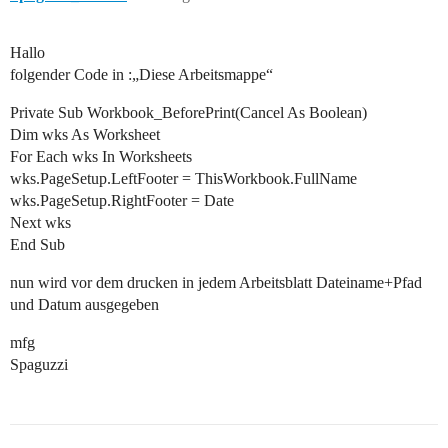
Hallo
folgender Code in :„Diese Arbeitsmappe“
Private Sub Workbook_BeforePrint(Cancel As Boolean)
Dim wks As Worksheet
For Each wks In Worksheets
wks.PageSetup.LeftFooter = ThisWorkbook.FullName
wks.PageSetup.RightFooter = Date
Next wks
End Sub
nun wird vor dem drucken in jedem Arbeitsblatt Dateiname+Pfad
und Datum ausgegeben
mfg
Spaguzzi