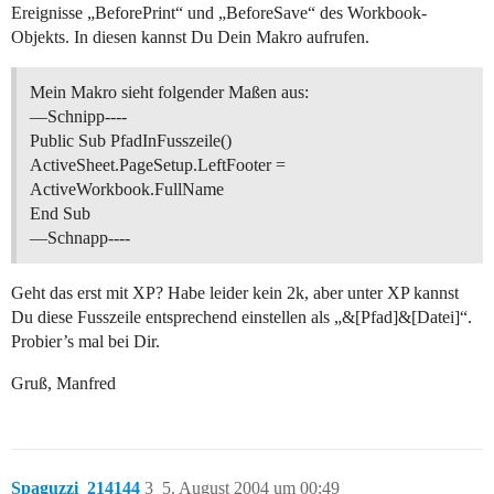
Ereignisse „BeforePrint“ und „BeforeSave“ des Workbook-
Objekts. In diesen kannst Du Dein Makro aufrufen.
Mein Makro sieht folgender Maßen aus:
—Schnipp----
Public Sub PfadInFusszeile()
ActiveSheet.PageSetup.LeftFooter =
ActiveWorkbook.FullName
End Sub
—Schnapp----
Geht das erst mit XP? Habe leider kein 2k, aber unter XP kannst
Du diese Fusszeile entsprechend einstellen als „&[Pfad]&[Datei]“.
Probier’s mal bei Dir.
Gruß, Manfred
Spaguzzi_214144
3
5. August 2004 um 00:49