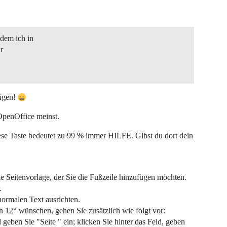
 dem ich in
r
ügen!
OpenOffice meinst.
iese Taste bedeutet zu 99 % immer HILFE. Gibst du dort dein
e Seitenvorlage, der Sie die Fußzeile hinzufügen möchten.
.
ormalen Text ausrichten.
n 12“ wünschen, gehen Sie zusätzlich wie folgt vor:
eben Sie "Seite " ein; klicken Sie hinter das Feld, geben