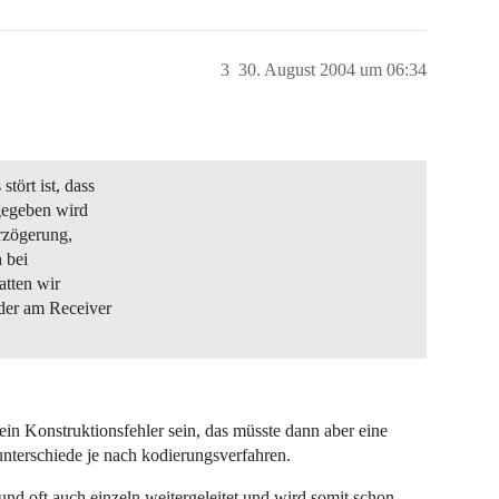
3
30. August 2004 um 06:34
ört ist, dass
gegeben wird
rzögerung,
 bei
atten wir
der am Receiver
ein Konstruktionsfehler sein, das müsste dann aber eine
unterschiede je nach kodierungsverfahren.
und oft auch einzeln weitergeleitet und wird somit schon