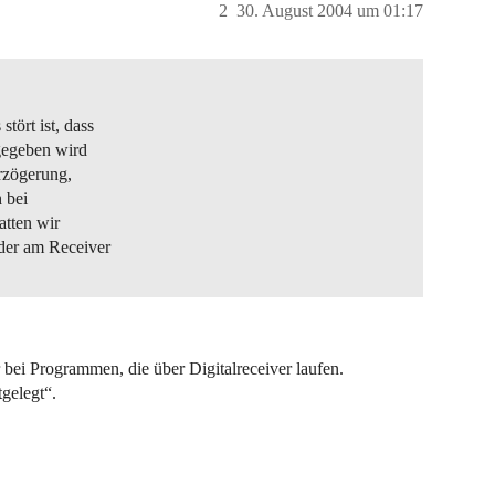
2
30. August 2004 um 01:17
ört ist, dass
gegeben wird
rzögerung,
 bei
atten wir
der am Receiver
 bei Programmen, die über Digitalreceiver laufen.
tgelegt“.