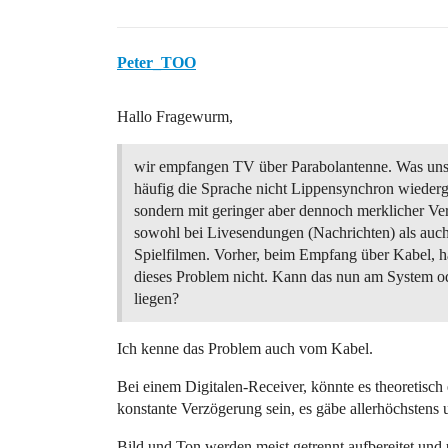
Peter_TOO
Hallo Fragewurm,
wir empfangen TV über Parabolantenne. Was uns st
häufig die Sprache nicht Lippensynchron wieder
sondern mit geringer aber dennoch merklicher Ve
sowohl bei Livesendungen (Nachrichten) als auch
Spielfilmen. Vorher, beim Empfang über Kabel, h
dieses Problem nicht. Kann das nun am System o
liegen?
Ich kenne das Problem auch vom Kabel.
Bei einem Digitalen-Receiver, könnte es theoretisch 
konstante Verzögerung sein, es gäbe allerhöchstens 
Bild und Ton werden meist getrennt aufbereitet und 