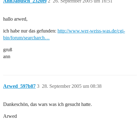
AnnJabusch_2320f9
2
26. September 2005 um 16:51
hallo arwed,
ich habe nur das gefunden:
http://www.wer-weiss-was.de/cgi-
bin/forum/searcharch…
gruß
ann
Arwed_597b87
3
28. September 2005 um 08:38
Dankeschön, das wars was ich gesucht hatte.
Arwed