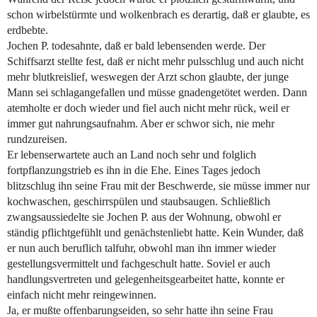
schon wirbelstürmte und wolkenbrach es derartig, daß er glaubte, es
erdbebte.
Jochen P. todesahnte, daß er bald lebensenden werde. Der
Schiffsarzt stellte fest, daß er nicht mehr pulsschlug und auch nicht
mehr blutkreislief, weswegen der Arzt schon glaubte, der junge
Mann sei schlagangefallen und müsse gnadengetötet werden. Dann
atemholte er doch wieder und fiel auch nicht mehr rück, weil er
immer gut nahrungsaufnahm. Aber er schwor sich, nie mehr
rundzureisen.
Er lebenserwartete auch an Land noch sehr und folglich
fortpflanzungstrieb es ihn in die Ehe. Eines Tages jedoch
blitzschlug ihn seine Frau mit der Beschwerde, sie müsse immer nur
kochwaschen, geschirrspülen und staubsaugen. Schließlich
zwangsaussiedelte sie Jochen P. aus der Wohnung, obwohl er
ständig pflichtgefühlt und genächstenliebt hatte. Kein Wunder, daß
er nun auch beruflich talfuhr, obwohl man ihn immer wieder
gestellungsvermittelt und fachgeschult hatte. Soviel er auch
handlungsvertreten und gelegenheitsgearbeitet hatte, konnte er
einfach nicht mehr reingewinnen.
Ja, er mußte offenbarungseiden, so sehr hatte ihn seine Frau