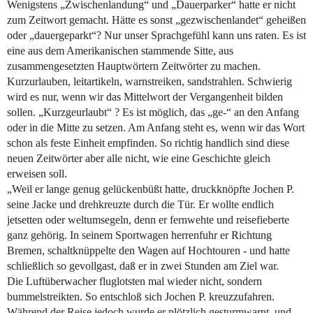
Wenigstens „Zwischenlandung“ und „Dauerparker“ hatte er nicht
zum Zeitwort gemacht. Hätte es sonst „gezwischenlandet“ geheißen
oder „dauergeparkt“? Nur unser Sprachgefühl kann uns raten. Es ist
eine aus dem Amerikanischen stammende Sitte, aus
zusammengesetzten Hauptwörtern Zeitwörter zu machen.
Kurzurlauben, leitartikeln, warnstreiken, sandstrahlen. Schwierig
wird es nur, wenn wir das Mittelwort der Vergangenheit bilden
sollen. „Kurzgeurlaubt“ ? Es ist möglich, das „ge-“ an den Anfang
oder in die Mitte zu setzen. Am Anfang steht es, wenn wir das Wort
schon als feste Einheit empfinden. So richtig handlich sind diese
neuen Zeitwörter aber alle nicht, wie eine Geschichte gleich
erweisen soll.
„Weil er lange genug gelückenbüßt hatte, druckknöpfte Jochen P.
seine Jacke und drehkreuzte durch die Tür. Er wollte endlich
jetsetten oder weltumsegeln, denn er fernwehte und reisefieberte
ganz gehörig. In seinem Sportwagen herrenfuhr er Richtung
Bremen, schaltknüppelte den Wagen auf Hochtouren - und hatte
schließlich so gevollgast, daß er in zwei Stunden am Ziel war.
Die Luftüberwacher fluglotsten mal wieder nicht, sondern
bummelstreikten. So entschloß sich Jochen P. kreuzzufahren.
Während der Reise jedoch wurde er plötzlich gesturmwarnt, und