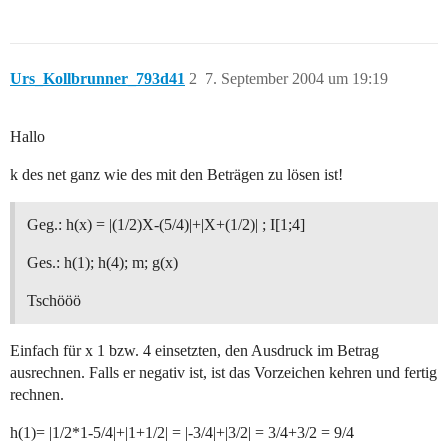
Urs_Kollbrunner_793d41
2
7. September 2004 um 19:19
Hallo
k des net ganz wie des mit den Beträgen zu lösen ist!
Geg.: h(x) = |(1/2)X-(5/4)|+|X+(1/2)| ; I[1;4]
Ges.: h(1); h(4); m; g(x)
Tschööö
Einfach für x 1 bzw. 4 einsetzten, den Ausdruck im Betrag
ausrechnen. Falls er negativ ist, ist das Vorzeichen kehren und fertig
rechnen.
h(1)= |1/2*1-5/4|+|1+1/2| = |-3/4|+|3/2| = 3/4+3/2 = 9/4