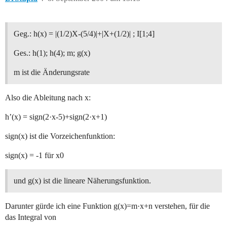
Geg.: h(x) = |(1/2)X-(5/4)|+|X+(1/2)| ; I[1;4]
Ges.: h(1); h(4); m; g(x)
m ist die Änderungsrate
Also die Ableitung nach x:
h’(x) = sign(2·x-5)+sign(2·x+1)
sign(x) ist die Vorzeichenfunktion:
sign(x) = -1 für x0
und g(x) ist die lineare Näherungsfunktion.
Darunter gürde ich eine Funktion g(x)=m·x+n verstehen, für die
das Integral von