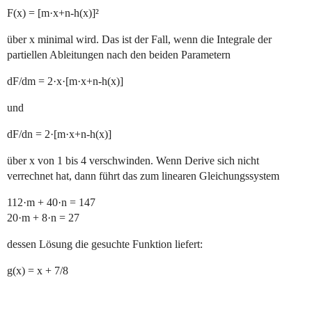
F(x) = [m·x+n-h(x)]²
über x minimal wird. Das ist der Fall, wenn die Integrale der
partiellen Ableitungen nach den beiden Parametern
dF/dm = 2·x·[m·x+n-h(x)]
und
dF/dn = 2·[m·x+n-h(x)]
über x von 1 bis 4 verschwinden. Wenn Derive sich nicht
verrechnet hat, dann führt das zum linearen Gleichungssystem
112·m + 40·n = 147
20·m + 8·n = 27
dessen Lösung die gesuchte Funktion liefert:
g(x) = x + 7/8