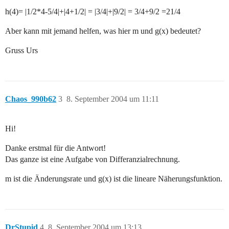
h(4)= |1/2*4-5/4|+|4+1/2| = |3/4|+|9/2| = 3/4+9/2 =21/4
Aber kann mit jemand helfen, was hier m und g(x) bedeutet?
Gruss Urs
Chaos_990b62
3
8. September 2004 um 11:11
Hi!
Danke erstmal für die Antwort!
Das ganze ist eine Aufgabe von Differanzialrechnung.
m ist die Änderungsrate und g(x) ist die lineare Näherungsfunktion.
DrStupid
4
8. September 2004 um 13:13