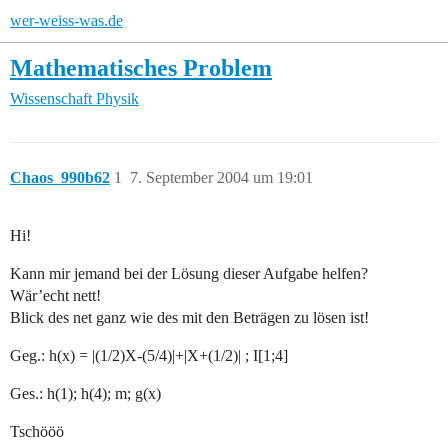
wer-weiss-was.de
Mathematisches Problem
Wissenschaft
Physik
Chaos_990b62
1
7. September 2004 um 19:01
Hi!
Kann mir jemand bei der Lösung dieser Aufgabe helfen?
Wär’echt nett!
Blick des net ganz wie des mit den Beträgen zu lösen ist!
Geg.: h(x) = |(1/2)X-(5/4)|+|X+(1/2)| ; I[1;4]
Ges.: h(1); h(4); m; g(x)
Tschööö