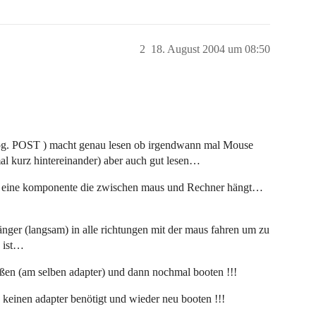
2
18. August 2004 um 08:50
sog. POST ) macht genau lesen ob irgendwann mal Mouse
l kurz hintereinander) aber auch gut lesen…
er eine komponente die zwischen maus und Rechner hängt…
änger (langsam) in alle richtungen mit der maus fahren um zu
n ist…
eßen (am selben adapter) und dann nochmal booten !!!
e keinen adapter benötigt und wieder neu booten !!!