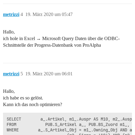
metrizzi
4
19. März 2020 um 05:47
Hallo,
ich hole in Excel → Microsoft Query Daten über die ODBC-
Schnittstelle der Progress-Datenbank von ProAlpha
metrizzi
5
19. März 2020 um 06:01
Hallo,
ich habe es so gelöst.
Kann ich das noch optimieren?
SELECT        a_.Artikel, m1_.Auspr AS M10, m2_.Auspr 
FROM            PUB.S_Artikel a_, PUB.BS_Zuord m1_, PU
WHERE        a_.S_Artikel_Obj = m1_.Owning_Obj AND a_