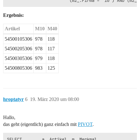
Ergebnis:
Artikel
M10
M40
54500105306
978
118
54500205306
978
117
54500305306
979
118
54500805306
983
125
hroptatyr
6
19. März 2020 um 08:00
Hallo,
das geht (eigentlich) ganz einfach mit
PIVOT
.
SELECT        a_.Artikel, m_.Merkmal,
