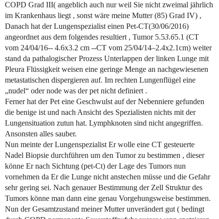
COPD Grad III( angeblich auch nur weil Sie nicht zweimal jährlich
im Krankenhaus liegt , sonst wäre meine Mutter (85) Grad IV) ,
Danach hat der Lungenspezialist einen Pet-CT(30/06/2016)
angeordnet aus dem folgendes resultiert , Tumor 5.5
3.6
5.1 (CT
vom 24/04/16-- 4.6x3.2 cm --CT vom 25/04/14–2.4x2.1cm) weiter
stand da pathalogischer Prozess Unterlappen der linken Lunge mit
Pleura Flüssigkeit weisen eine geringe Menge an nachgewiesenen
metastatischen dispergieren auf. Im rechten Lungenflügel eine
„nudel“ oder node was der pet nicht definiert .
Ferner hat der Pet eine Geschwulst auf der Nebenniere gefunden
die benige ist und nach Ansicht des Spezialisten nichts mit der
Lungensituation zutun hat. Lymphknoten sind nicht angegriffen.
Ansonsten alles sauber.
Nun meinte der Lungenspezialist Er wolle eine CT gesteuerte
Nadel Biopsie durchführen um den Tumor zu bestimmen , dieser
könne Er nach Sichtung (pet-Ct) der Lage des Tumors nun
vornehmen da Er die Lunge nicht anstechen müsse und die Gefahr
sehr gering sei. Nach genauer Bestimmung der Zell Struktur des
Tumors könne man dann eine genau Vorgehungsweise bestimmen.
Nun der Gesamtzustand meiner Mutter unverändert gut ( bedingt