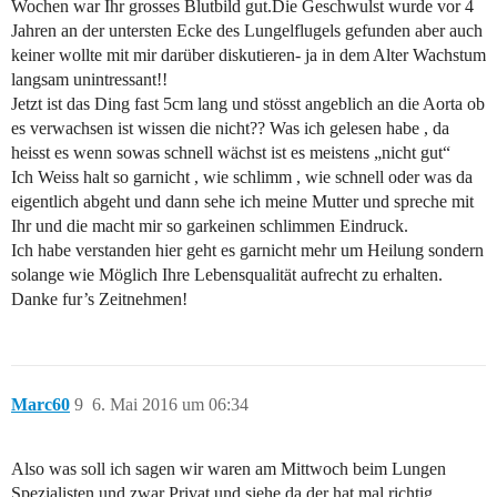
Wochen war Ihr grosses Blutbild gut.Die Geschwulst wurde vor 4
Jahren an der untersten Ecke des Lungelflugels gefunden aber auch
keiner wollte mit mir darüber diskutieren- ja in dem Alter Wachstum
langsam unintressant!!
Jetzt ist das Ding fast 5cm lang und stösst angeblich an die Aorta ob
es verwachsen ist wissen die nicht?? Was ich gelesen habe , da
heisst es wenn sowas schnell wächst ist es meistens „nicht gut“
Ich Weiss halt so garnicht , wie schlimm , wie schnell oder was da
eigentlich abgeht und dann sehe ich meine Mutter und spreche mit
Ihr und die macht mir so garkeinen schlimmen Eindruck.
Ich habe verstanden hier geht es garnicht mehr um Heilung sondern
solange wie Möglich Ihre Lebensqualität aufrecht zu erhalten.
Danke fur’s Zeitnehmen!
Marc60
9
6. Mai 2016 um 06:34
Also was soll ich sagen wir waren am Mittwoch beim Lungen
Spezialisten und zwar Privat und siehe da der hat mal richtig