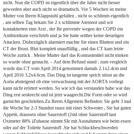
nicht. Nun die COPD ist eigentlich über die Jahre nicht besser
geworden aber auch nicht so dramatisch. Vor 5 Wochen ist meine
Mutter von Ihrem Klappstuhl gefallen , nicht so schlimm eigentlich
, am selben Tag bekam Sie 2 x schlimme Atemnot und wir
kontaktierten eine Arzt , der Ihr preventiv wegen der COPD ein
Antibiotikum verschrieb und ja Sie hatte seither keine derartigen
Attacken. Disbezüglich alarmiert machte Sie einen Bluttest und ein
CT der Brust. Blut komplett unauffällig , und das CT kam letzte
Woche zurück . Meine Mutter darf das Kontrastmittel nicht trinken
so wurde ohne gemacht. – Auf dem Befund stand : zum vergleich
wurde das CT vom April 2014 genommen damals 2.1x2.4cm und
April 2016 3.2x4.6cm. Das Ding ist tangente sprich stösst an die
Aorta absteigend ob eine verwachsung mit der AORTA vorliegt
kann nicht erörtert werden. So wie ich das verstanden habe war das
Ding erst senkrecht und ist jetzt waagrecht.Die Form oder so wird
garnichts geschrieben.Zu Ihrem Allgemein Befinden: Sie geht 3 mal
die Woche fur 2-3 Stunden rauss mit einer Schwester , Sie hat guten
Appetit, draussen ohne Sauerstoff (2std ohne Sauerstoff laut
Oximeter 88% )Zuhause nimmt SIe mit Ausnahmen wie beim essen
oder auf der Toilette Sauerstoff .Sie hat Schluckbeschwerden