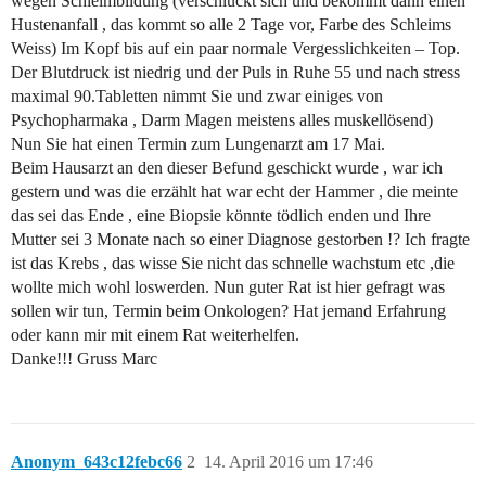
wegen Schleimbildung (verschluckt sich und bekommt dann einen
Hustenanfall , das kommt so alle 2 Tage vor, Farbe des Schleims
Weiss) Im Kopf bis auf ein paar normale Vergesslichkeiten – Top.
Der Blutdruck ist niedrig und der Puls in Ruhe 55 und nach stress
maximal 90.Tabletten nimmt Sie und zwar einiges von
Psychopharmaka , Darm Magen meistens alles muskellösend)
Nun Sie hat einen Termin zum Lungenarzt am 17 Mai.
Beim Hausarzt an den dieser Befund geschickt wurde , war ich
gestern und was die erzählt hat war echt der Hammer , die meinte
das sei das Ende , eine Biopsie könnte tödlich enden und Ihre
Mutter sei 3 Monate nach so einer Diagnose gestorben !? Ich fragte
ist das Krebs , das wisse Sie nicht das schnelle wachstum etc ,die
wollte mich wohl loswerden. Nun guter Rat ist hier gefragt was
sollen wir tun, Termin beim Onkologen? Hat jemand Erfahrung
oder kann mir mit einem Rat weiterhelfen.
Danke!!! Gruss Marc
Anonym_643c12febc66
2
14. April 2016 um 17:46