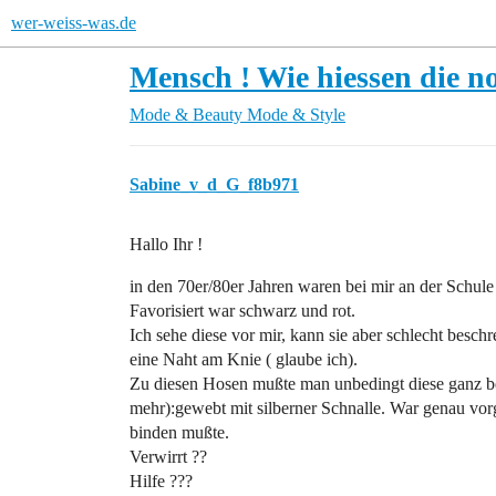
wer-weiss-was.de
Mensch ! Wie hiessen die n
Mode & Beauty
Mode & Style
Sabine_v_d_G_f8b971
Hallo Ihr !
in den 70er/80er Jahren waren bei mir an der Schul
Favorisiert war schwarz und rot.
Ich sehe diese vor mir, kann sie aber schlecht bes
eine Naht am Knie ( glaube ich).
Zu diesen Hosen mußte man unbedingt diese ganz be
mehr):gewebt mit silberner Schnalle. War genau vo
binden mußte.
Verwirrt ??
Hilfe ???