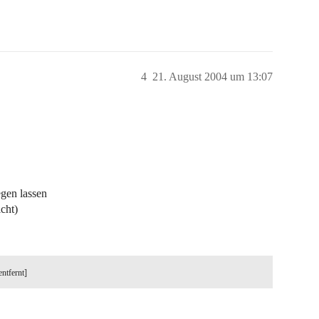
4
21. August 2004 um 13:07
egen lassen
icht)
entfernt]