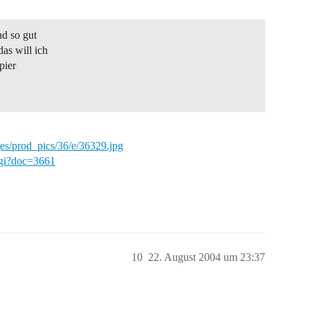
nd so gut
as will ich
pier
es/prod_pics/36/e/36329.jpg
.cgi?doc=3661
10
22. August 2004 um 23:37