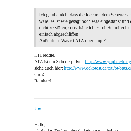
Ich glaube nicht dass die Idee mit dem Scheuersa
wäre, es ist wie gesagt noch was eingestanzt und d
nicht zerstören, sonst hätte ich es mit Schmirgelpa
einfach abgeschliffen.
Außerdem: Was ist ATA überhaupt?
Hi Freddie,
ATA ist ein Scheuerpulver:
http://www.yopi.de/imag
siehe auch hier:
http://www.oekotest.de/cgi/ot/otgs
Gruß
Reinhard
Uwi
Hallo,
ich denke, Du brauchst da keine Angst haben.