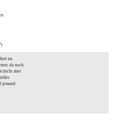
en
?)
ert ist.
rnen; da noch
Schicht aber
ielles
l jemand