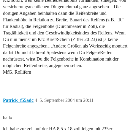
Kfz sofort, weil keine Betriebserlaubnis vorhanden, stillegen. Von
versicherungsrechtlichen Dingen einmal ganz abgesehen…Die
dortigen Angaben beinhalten dann die Reifenbreite und
Flankenhöhe in Relation zu Breite, Bauart des Reifens (z.B. „R“
für Radial), die Felgenhöhe (Durchmesser in Zoll), die
Tragfähigkeit und den Geschwindigkeitsindex des Reifens. Wenn
Du nun meinst im Kfz-Brief/Schein (Ziffer 20-23) ist ja keine
Felgenbreite angegeben…Andere Größen als Werksseitig montiert,
darfst Du nicht fahren! Spätestens wenn Du Felgen/Reifen
nachrüstest, wirst Du die Felgenbreite in Kombination mit der
möglichen Reifenbreite, angegeben sehen.
MfG, Rollifern
Patrick_f55adc
4
5. September 2004 um 20:11
hallo
ich habe zur zeit auf der HA 8,5 x 18 zoll felgen mit 235er