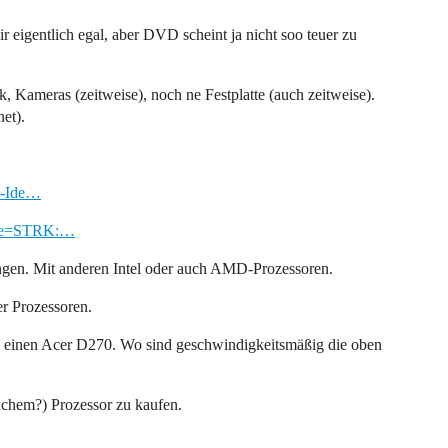
 eigentlich egal, aber DVD scheint ja nicht soo teuer zu
 Kameras (zeitweise), noch ne Festplatte (auch zeitweise).
net).
o-Ide…
ame=STRK:…
ngen. Mit anderen Intel oder auch AMD-Prozessoren.
er Prozessoren.
 einen Acer D270. Wo sind geschwindigkeitsmäßig die oben
lchem?) Prozessor zu kaufen.