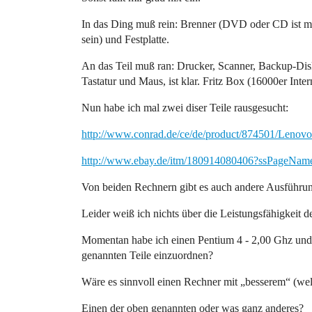
In das Ding muß rein: Brenner (DVD oder CD ist mir
sein) und Festplatte.
An das Teil muß ran: Drucker, Scanner, Backup-Disk,
Tastatur und Maus, ist klar. Fritz Box (16000er Inter
Nun habe ich mal zwei diser Teile rausgesucht:
http://www.conrad.de/ce/de/product/874501/Lenov
http://www.ebay.de/itm/180914080406?ssPageN
Von beiden Rechnern gibt es auch andere Ausführu
Leider weiß ich nichts über die Leistungsfähigkeit d
Momentan habe ich einen Pentium 4 - 2,00 Ghz und
genannten Teile einzuordnen?
Wäre es sinnvoll einen Rechner mit „besserem“ (we
Einen der oben genannten oder was ganz anderes?