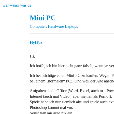
wer-weiss-was.de
Mini PC
Computer: Hardware
Laptops
HylTox
Hi,
Ich hoffe, ich bin hier nicht ganz falsch, wenn ja: ve
Ich beabsichtige einen Mini-PC zu kaufen. Wegen Pl
bei einem „normalen“ PC). Und weil der Alte ans
Aufgaben sind : Office (Word, Excel, auch mal Pow
Internet (auch mal Video - aber nieniemals Porno!).
Spiele habe ich nur ziemlich alte und spiele auch ext
Photoshop kommt mal vor.
Sonst fällt mir grad nix ein.