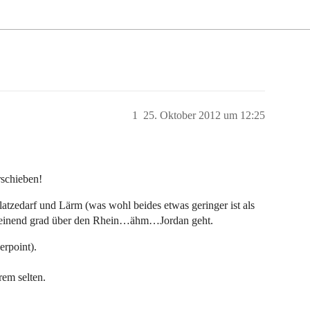
1
25. Oktober 2012 um 12:25
rschieben!
atzedarf und Lärm (was wohl beides etwas geringer ist als
cheinend grad über den Rhein…ähm…Jordan geht.
erpoint).
rem selten.