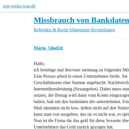
wer-weiss-was.de
Missbrauch von Bankdate
Behörden & Recht
Allgemeine Rechtsfragen
Mario_5dad2d
Hallo,
ich benötige mal ihre/euer meinung zu folgender Mög
Eine Person arbeit in einen Unternehmen Stelle. Si
Geschäftskonto eine Summe angebucht. Nachforschung
Internetdienstleistung (Sexangebot). Dabei muss m
nutzen, der Betrag wird dann vom Konto eingezogen. 
haben, halt mit den bankdaten des unternehmen. Eine
Mail stimmten nicht bzw. ließen nicht auf den Nutzer
kann man von ausgehen, das sie es nicht war, es spri
Nun ist die Firma die das geld für diese Sexseite üb
Unternehmen das Geld zurück gezogen hat.