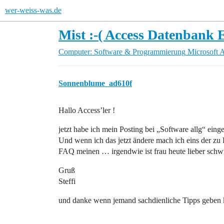
wer-weiss-was.de
Mist :-( Access Datenbank 
Computer: Software & Programmierung
Microsoft 
Sonnenblume_ad610f
Hallo Access’ler !
jetzt habe ich mein Posting bei „Software allg“ einges
Und wenn ich das jetzt ändere mach ich eins der z
FAQ meinen … irgendwie ist frau heute lieber sch
Gruß
Steffi
und danke wenn jemand sachdienliche Tipps geben k