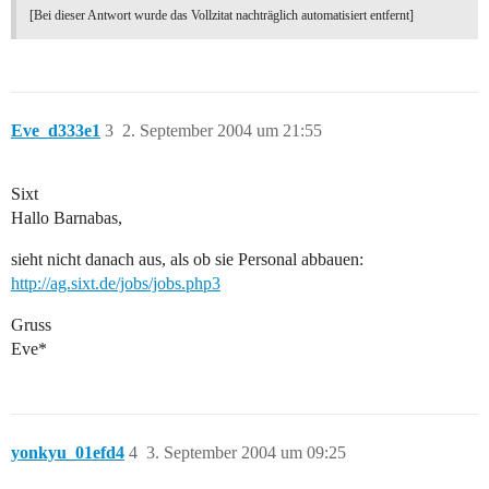
[Bei dieser Antwort wurde das Vollzitat nachträglich automatisiert entfernt]
Eve_d333e1
3
2. September 2004 um 21:55
Sixt
Hallo Barnabas,
sieht nicht danach aus, als ob sie Personal abbauen:
http://ag.sixt.de/jobs/jobs.php3
Gruss
Eve*
yonkyu_01efd4
4
3. September 2004 um 09:25