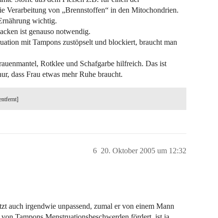
ie Verarbeitung von „Brennstoffen“ in den Mitochondrien.
Ernährung wichtig.
acken ist genauso notwendig.
uation mit Tampons zustöpselt und blockiert, braucht man
auenmantel, Rotklee und Schafgarbe hilfreich. Das ist
nur, dass Frau etwas mehr Ruhe braucht.
entfernt]
6
20. Oktober 2005 um 12:32
tzt auch irgendwie unpassend, zumal er von einem Mann
on Tampons Menstruationsbeschwerden fördert, ist ja