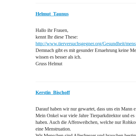
Helmut_Taunus
Hallo ihr Frauen,
kennt Ihr diese These:
http://www.tierversuchsgegner.org/Gesundheit/men
Demnach gibt es mit gesunder Ernaehrung keine Mens
wissen es besser als ich.
Gruss Helmut
Kerstin_Bischoff
Darauf haben wir nur gewartet, dass uns ein Mann er
Mein Onkel war viele Jahre Tierparkdirektor und es 
haben. Auch die Affenweibchen, welche nur Rohkos
eine Menstruation.
Wir Menschen sind Allesfresser und brauchen bestim