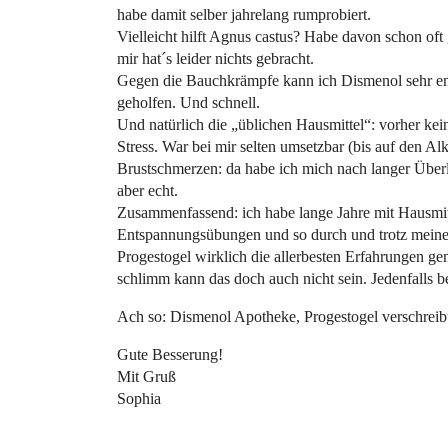
habe damit selber jahrelang rumprobiert.
Vielleicht hilft Agnus castus? Habe davon schon of
mir hat´s leider nichts gebracht.
Gegen die Bauchkrämpfe kann ich Dismenol sehr em
geholfen. Und schnell.
Und natürlich die „üblichen Hausmittel“: vorher ke
Stress. War bei mir selten umsetzbar (bis auf den Al
Brustschmerzen: da habe ich mich nach langer Überl
aber echt.
Zusammenfassend: ich habe lange Jahre mit Hausmit
Entspannungsübungen und so durch und trotz mein
Progestogel wirklich die allerbesten Erfahrungen g
schlimm kann das doch auch nicht sein. Jedenfalls
Ach so: Dismenol Apotheke, Progestogel verschreibu
Gute Besserung!
Mit Gruß
Sophia