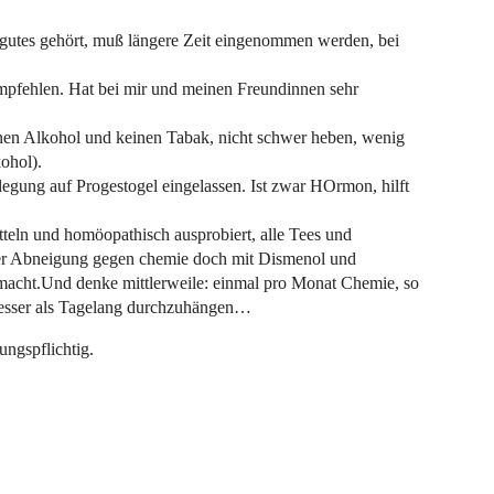
t gutes gehört, muß längere Zeit eingenommen werden, bei
pfehlen. Hat bei mir und meinen Freundinnen sehr
inen Alkohol und keinen Tabak, nicht schwer heben, wenig
kohol).
egung auf Progestogel eingelassen. Ist zwar HOrmon, hilft
teln und homöopathisch ausprobiert, alle Tees und
er Abneigung gegen chemie doch mit Dismenol und
emacht.Und denke mittlerweile: einmal pro Monat Chemie, so
 besser als Tagelang durchzuhängen…
ngspflichtig.