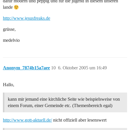
dafür modern und peppig und für die jugend in diesem unseren
lande
http://www.jesusfreaks.de
grüsse,
medelvio
Anonym_7874b15a7aee
10
6. Oktober 2005 um 16:49
Hallo,
kann mir jemand eine kirchliche Seite wie beispielsweise von
einem Forum, einer Gemeinde etc. (Themenbereich egal)
http://www.gott-aktuell.de/
nicht offiziell aber lesenswert