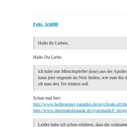
Felix_3c6880
Hallo ihr Lieben,
Hallo Du Liebe,
ich habe mir Mönchspfeffer (lose) aus der Apothe
kann jetzt nirgends im Netz finden, wie man ihn d
oft man den Tee trinken soll.
Schau mal hier:
http://www.heilkraeuter-paradies.de/psychoak-pfl.h
http://www.pharmakobotanik.de/systematik/6_drog
Leider habe ich schon erfahren, dass die wirksame