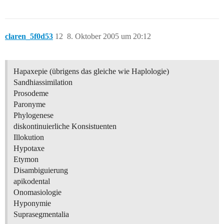
claren_5f0d53
12
8. Oktober 2005 um 20:12
Hapaxepie (übrigens das gleiche wie Haplologie)
Sandhiassimilation
Prosodeme
Paronyme
Phylogenese
diskontinuierliche Konsistuenten
Illokution
Hypotaxe
Etymon
Disambiguierung
apikodental
Onomasiologie
Hyponymie
Suprasegmentalia