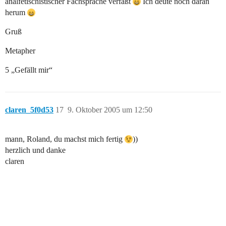
analfetischistischer Fachsprache verfaßt
Ich deute noch daran
herum
Gruß
Metapher
5 „Gefällt mir“
claren_5f0d53
17
9. Oktober 2005 um 12:50
mann, Roland, du machst mich fertig
))
herzlich und danke
claren