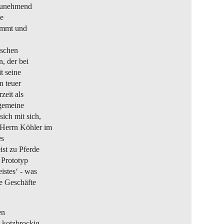
 zunehmend
ge
nimmt und
ischen
n, der bei
t seine
n teuer
zeit als
lgemeine
ich mit sich,
 Herrn Köhler im
es
ist zu Pferde
 Prototyp
istes‘ - was
re Geschäfte
en
o kotzbrockig