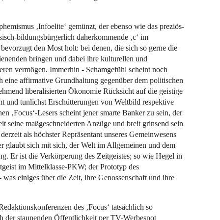
hemismus ‚Infoelite‘ gemünzt, der ebenso wie das preziös-
lassisch-bildungsbürgerlich daherkommende ‚c‘ im
 bevorzugt den Most holt: bei denen, die sich so gerne die
ienenden bringen und dabei ihre kulturellen und
schieren vermögen. Immerhin - Schamgefühl scheint noch
rch eine affirmative Grundhaltung gegenüber dem politischen
hmend liberalisierten Ökonomie Rücksicht auf die geistige
mt und tunlichst Erschütterungen von Weltbild respektive
hen ‚Focus‘-Lesers scheint jener smarte Banker zu sein, der
eit seine maßgeschneiderten Anzüge und breit grinsend sein
ch derzeit als höchster Repräsentant unseres Gemeinwesens
r glaubt sich mit sich, der Welt im Allgemeinen und dem
g. Er ist die Verkörperung des Zeitgeistes; so wie Hegel in
ltgeist im Mittelklasse-PKW; der Prototyp des
- was einiges über die Zeit, ihre Genossenschaft und ihre
Redaktionskonferenzen des ‚Focus‘ tatsächlich so
ch der staunenden Öffentlichkeit per TV-Werbespot