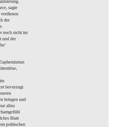
darisierung.
rce, sagte
, verdienen
ch der
s
r noch nicht im
t und der
ube‘
e Euphemismus
ätentiöse,
 im
ort bevorzugt
esseren
en bringen und
nur allzu
Schamgefühl
lches Blatt
em politischen