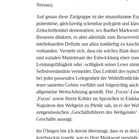
Niveau).
Auf genau diese Zielgruppe ist der strunzdumme Eup
prätentiöse, gleichzeitig scheinbar polyglott und k
Zeitschriftentitel demonstriert, wo Barthel Markwort
Besseren dünkten, es aber allenfalls zum Besserverd
intellektuellen Defizite nur allzu notdürftig zu ka
vorhanden. Versteht sich, dass ein solches Blatt du
und sozialen Mainstream der Entwicklung einer zune
Leistungsfähigkeit oder -willigkeit seiner Leser nim
Selbstverständnis vermeidet. Das Leitbild des typisc
bei jeder passenden Gelegenheit der Weltöffentlichk
teuer saniertes Gebiss vorführt und folgerichtig au
allgemeine Wertschätzung genießt. Der ‚Focus‘-Lese
‚Focus‘ sowie Herrn Köhler im Speziellen in Einklan
Napoleon den Weltgeist zu Pferde sah, ist er der We
zeitgenössischen ‚Geschäftsführers des Weltgeistes‘ 
Geschäfte aussagt.
Im Übrigen bin ich davon überzeugt, dass es in den 
kotzbrockig zugeht, wie es Herr Markwort persönli