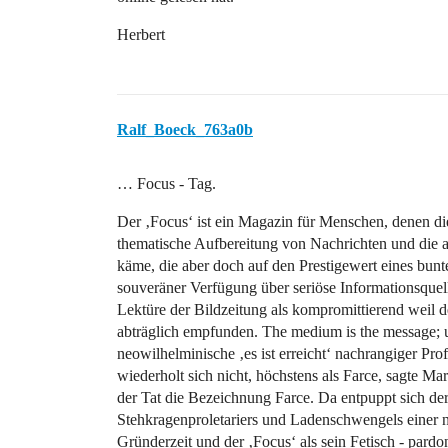
Herbert
Ralf_Boeck_763a0b
… Focus - Tag.
Der ‚Focus‘ ist ein Magazin für Menschen, denen di
thematische Aufbereitung von Nachrichten und die a
käme, die aber doch auf den Prestigewert eines b
souveräner Verfügung über seriöse Informationsquel
Lektüre der Bildzeitung als kompromittierend weil d
abträglich empfunden. The medium is the message; 
neowilhelminische ‚es ist erreicht‘ nachrangiger Prof
wiederholt sich nicht, höchstens als Farce, sagte Marx
der Tat die Bezeichnung Farce. Da entpuppt sich der
Stehkragenproletariers und Ladenschwengels einer n
Gründerzeit und der ‚Focus‘ als sein Fetisch - pardon