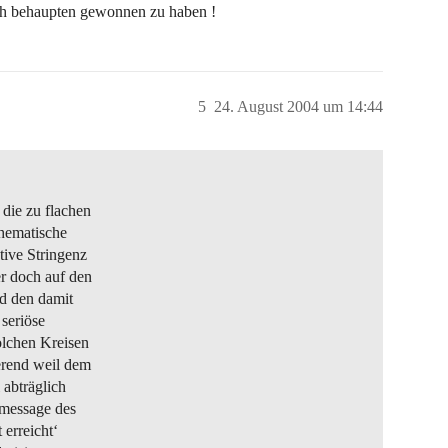
ich behaupten gewonnen zu haben !
5
24. August 2004 um 14:44
die zu flachen
thematische
tive Stringenz
er doch auf den
d den damit
seriöse
olchen Kreisen
erend weil dem
 abträglich
 message des
 erreicht‘