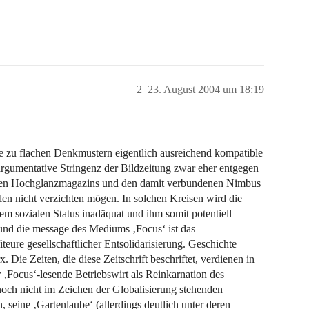
2
23. August 2004 um 18:19
e zu flachen Denkmustern eigentlich ausreichend kompatible
rgumentative Stringenz der Bildzeitung zwar eher entgegen
unten Hochglanzmagazins und den damit verbundenen Nimbus
len nicht verzichten mögen. In solchen Kreisen wird die
em sozialen Status inadäquat und ihm somit potentiell
und die message des Mediums ‚Focus‘ ist das
iteure gesellschaftlicher Entsolidarisierung. Geschichte
. Die Zeiten, die diese Zeitschrift beschriftet, verdienen in
 ‚Focus‘-lesende Betriebswirt als Reinkarnation des
och nicht im Zeichen der Globalisierung stehenden
, seine ‚Gartenlaube‘ (allerdings deutlich unter deren