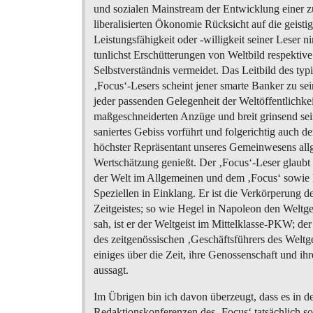
und sozialen Mainstream der Entwicklung einer
liberalisierten Ökonomie Rücksicht auf die geisti
Leistungsfähigkeit oder -willigkeit seiner Leser 
tunlichst Erschütterungen von Weltbild respektive
Selbstverständnis vermeidet. Das Leitbild des typ
‚Focus‘-Lesers scheint jener smarte Banker zu sei
jeder passenden Gelegenheit der Weltöffentlichkei
maßgeschneiderten Anzüge und breit grinsend sei
saniertes Gebiss vorführt und folgerichtig auch der
höchster Repräsentant unseres Gemeinwesens al
Wertschätzung genießt. Der ‚Focus‘-Leser glaubt s
der Welt im Allgemeinen und dem ‚Focus‘ sowie
Speziellen in Einklang. Er ist die Verkörperung d
Zeitgeistes; so wie Hegel in Napoleon den Weltge
sah, ist er der Weltgeist im Mittelklasse-PKW; der
des zeitgenössischen ‚Geschäftsführers des Weltge
einiges über die Zeit, ihre Genossenschaft und ih
aussagt.
Im Übrigen bin ich davon überzeugt, dass es in d
Redaktionskonferenzen des ‚Focus‘ tatsächlich s