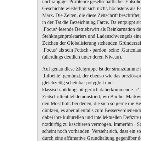
nachrangiger Profiteure gesellschaftlicher Entsoli
Geschichte wiederholt sich nicht, höchstens als Fa
Marx. Die Zeiten, die diese Zeitschrift beschriftet
in der Tat die Bezeichnung Farce. Da entpuppt si
‚Focus‘-lesende Betriebswirt als Reinkarnation de
Stehkragenproletariers und Ladenschwengels eine
Zeichen der Globalisierung stehenden Gründerzei
‚Focus‘ als sein Fetisch - pardon, seine ‚Gartenla
(allerdings deutlich unter deren Niveau).
Auf genau diese Zielgruppe ist der strunzdumm
‚Infoelite‘ gemünzt, der ebenso wie das preziös-pr
gleichzeitig scheinbar polyglott und
klassisch-bildungsbürgerlich daherkommende ‚c‘
Zeitschriftentitel demonstriert, wo Barthel Markw
den Most holt: bei denen, die sich so gerne die B
dünkten, es aber allenfalls zum Besserverdienend
dabei ihre kulturellen und intellektuellen Defizite 
notdürftig zu kaschieren vermögen. Immerhin - 
scheint noch vorhanden. Versteht sich, dass ein so
durch eine affirmative Grundhaltung gegenüber d