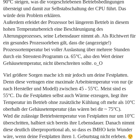
90°C steigen, was die vorgeschriebenen Betriebsbedingungen
übersteigt und damit zur Selbstabschaltung der CPU führt. Das
würde dein Problem erklären.
Außerdem erleidet der Prozessor bei längerem Betrieb in diesem
hohen Temperaturbereich eine Beschleunigung des
Alterungsprozesses, seine Lebensdauer nimmt ab. Als Richtwert für
ein gesundes Prozessorleben gilt, dass die (angezeigte!)
Prozessortemperatur bei voller Auslastung über mehrere Stunden
durch ein Stresstest-Programm ca. 65°C, also den Wert deiner
Gehäusetemperatur, nicht überschreiten sollte. o_O
Viel größere Sorgen mache ich mir jedoch um deine Festplatten.
Denn diese vertragen eine maximale Arbeitstemperatur von nur (je
nach Hersteller und Modell) zwischen 45 - 55°C. Meist sind es
55°C. Da die Festplatten selbst auch Wärme erzeugen, liegt ihre
Temperatur im Betrieb ohne zusätzliche Kühlung oft mehr als 10°C
oberhalb der Gehäusetemperatur (das wären bei dir ~ 75°C).
Wird die zulässige Betriebstemperatur von Festplatten nur um 10°C
überschritten, halbiert sich bereits ihre Lebensdauer. Danach nimmt
diese deutlich überproportional ab, so dass es IMHO kein Wunder
wäre, wenn deine Festplatten ihren 1. Geburtstag nicht erleben.