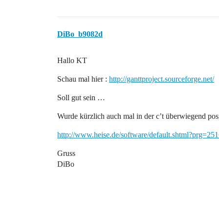
DiBo_b9082d
Hallo KT
Schau mal hier :
http://ganttproject.sourceforge.net/
Soll gut sein …
Wurde kürzlich auch mal in der c’t überwiegend pos
http://www.heise.de/software/default.shtml?prg=2
Gruss
DiBo