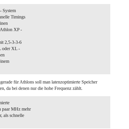
 - System
hnelle Timings
einen
 Athlon XP -
t 2,5-3-3-6
L oder XL -
nen
einem
gerade für Athlons soll man latenzoptimierte Speicher
en, da bei denen nur die hohe Frequenz zählt.
mierte
in paar MHz mehr
, als schnelle