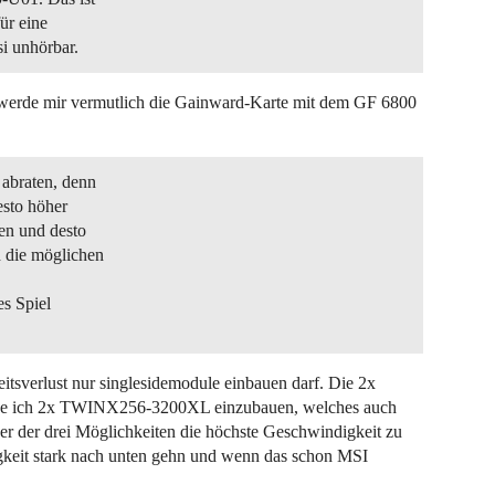
ür eine
si unhörbar.
, werde mir vermutlich die Gainward-Karte mit dem GF 6800
 abraten, denn
esto höher
en und desto
d die möglichen
es Spiel
itsverlust nur singlesidemodule einbauen darf. Die 2x
ne ich 2x TWINX256-3200XL einzubauen, welches auch
ner der drei Möglichkeiten die höchste Geschwindigkeit zu
gkeit stark nach unten gehn und wenn das schon MSI