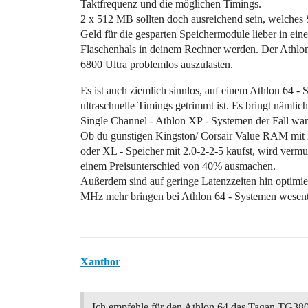
Taktfrequenz und die möglichen Timings.
2 x 512 MB sollten doch ausreichend sein, welches S
Geld für die gesparten Speichermodule lieber in eine
Flaschenhals in deinem Rechner werden. Der Athlon 
6800 Ultra problemlos auszulasten.
Es ist auch ziemlich sinnlos, auf einem Athlon 64 -
ultraschnelle Timings getrimmt ist. Es bringt nämli
Single Channel - Athlon XP - Systemen der Fall war
Ob du günstigen Kingston/ Corsair Value RAM mit 2
oder XL - Speicher mit 2.0-2-2-5 kaufst, wird verm
einem Preisunterschied von 40% ausmachen.
Außerdem sind auf geringe Latenzzeiten hin optimie
MHz mehr bringen bei Athlon 64 - Systemen wesentli
Xanthor
Ich empfehle für den Athlon 64 das Tagan TG380