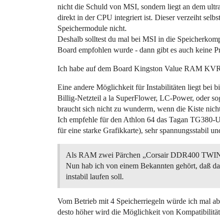
nicht die Schuld von MSI, sondern liegt an dem ultr
direkt in der CPU integriert ist. Dieser verzeiht sel
Speichermodule nicht.
Deshalb solltest du mal bei MSI in die Speicherkomp
Board empfohlen wurde - dann gibt es auch keine P
Ich habe auf dem Board Kingston Value RAM KVR4
Eine andere Möglichkeit für Instabilitäten liegt bei
Billig-Netzteil a la SuperFlower, LC-Power, oder s
braucht sich nicht zu wunderrn, wenn die Kiste nicht 
Ich empfehle für den Athlon 64 das Tagan TG380-U01
für eine starke Grafikkarte), sehr spannungsstabil un
Als RAM zwei Pärchen „Corsair DDR400 TW
Nun hab ich von einem Bekannten gehört, daß da
instabil laufen soll.
Vom Betrieb mit 4 Speicherriegeln würde ich mal abra
desto höher wird die Möglichkeit von Kompatibilitä