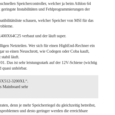
aschnellen Speichercontroller, welcher ja beim Athlon 64
bst geringste Instabilitäten und Fehlprogrammierungen der
atibilitätsliste schauen, welcher Speicher von MSI für das
robleme.
00X64C25 verbaut und der läuft super.
 billigen Netzteilen. Wer sich für einen HighEnd-Rechner ein
ogar so einen Neuschrott, wie Codegen oder Coba kauft,
stabil läuft.
. Das ist sehr leistungsstark auf der 12V-Schiene (wichtig
d quasi unhörbar.
INX512-3200XL“.
s Mainboard sehr
ten, denn je mehr Speicherriegel du gleichzeitig betreibst,
tsproblemen und desto geringer werden die erreichbare